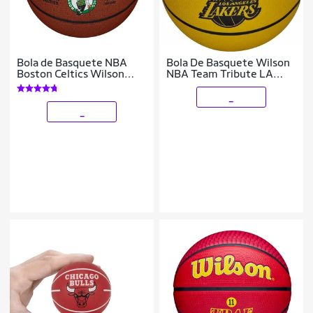
Bola de Basquete NBA
Bola De Basquete Wilson
Boston Celtics Wilson
NBA Team Tribute LA
Team Alliance #7
Lakers - Oficial
_
_