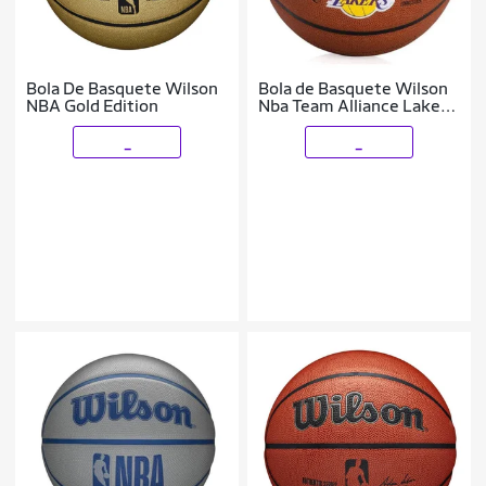
Bola De Basquete Wilson
Bola de Basquete Wilson
NBA Gold Edition
Nba Team Alliance Lakers
7
_
_