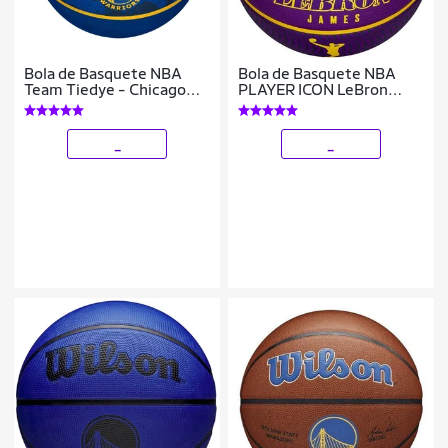
Bola de Basquete NBA
Bola de Basquete NBA
Team Tiedye - Chicago
PLAYER ICON LeBron
Bulls
James Outdoor #7
_
_