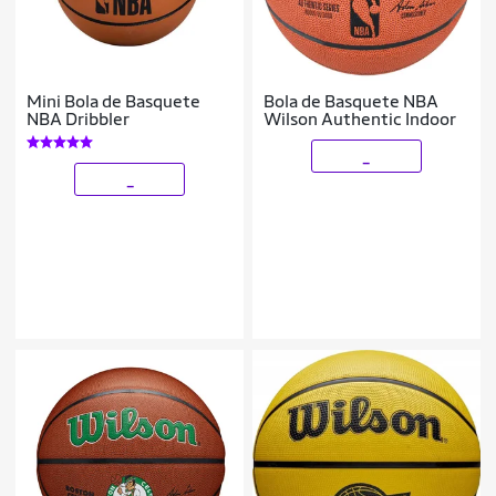
Mini Bola de Basquete
Bola de Basquete NBA
NBA Dribbler
Wilson Authentic Indoor
_
_