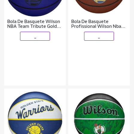
Bola De Basquete Wilson
Bola De Basquete
NBA Team Tribute Golden
Profissional Wilson Nba
State Warriors - Oficial
Golden State Origin
_
_