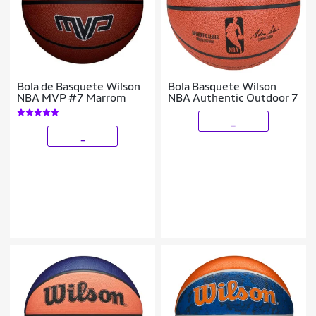
Bola de Basquete Wilson
Bola Basquete Wilson
NBA MVP #7 Marrom
NBA Authentic Outdoor 7
_
_