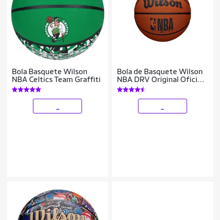
Bola Basquete Wilson
Bola de Basquete Wilson
NBA Celtics Team Graffiti
NBA DRV Original Oficial
Nº 7
_
_