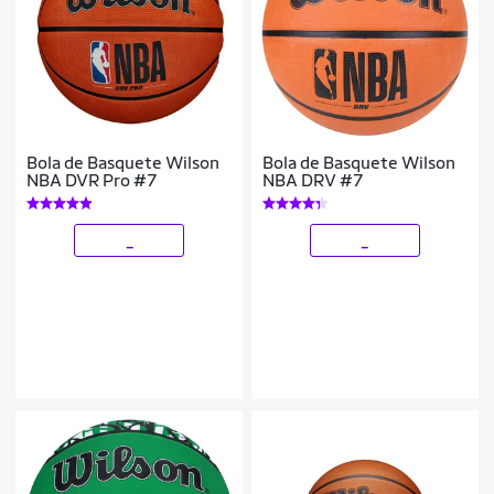
Bola de Basquete Wilson
Bola de Basquete Wilson
NBA DVR Pro #7
NBA DRV #7
_
_