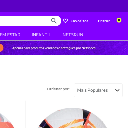
0
Favoritos
Entrar
BEM ESTAR
INFANTIL
NETSRUN
Ordenar por: