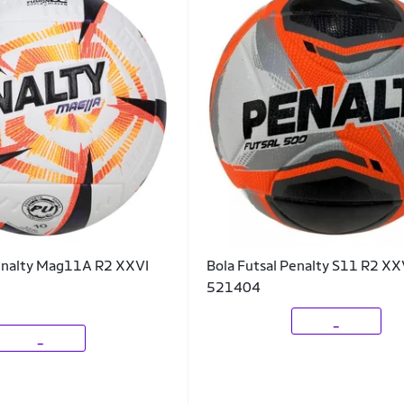
Penalty Mag11A R2 XXVI
Bola Futsal Penalty S11 R2 X
521404
_
_