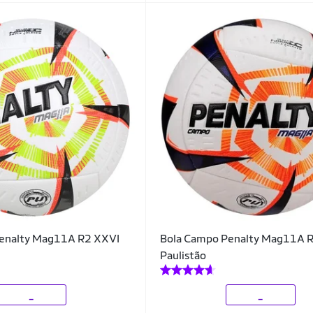
enalty Mag11A R2 XXVI
Bola Campo Penalty Mag11A 
Paulistão
_
_