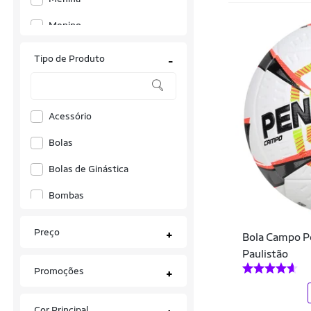
44
5
6
60
7
Menino
8
8A
EGG
G
Tipo de Produto
-
GG
H1
H2
H3
M
P
Único
Acessório
Bolas
Bolas de Ginástica
Bombas
Camisetas
Preço
+
Bola Campo P
Chuteiras
Paulistão
Promoções
+
Colecionáveis
Equipamentos de Treino
Cor Principal