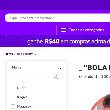
Busca
Todas as categorias
Home
bola penalty r2
_
"BOLA 
Marca
-
Exibindo: 1 - 100
Dualt
Kagiva
Magussy