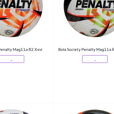
Penalty Mag11a R2 Xxvi
Bola Society Penalty Mag11a 
_
_