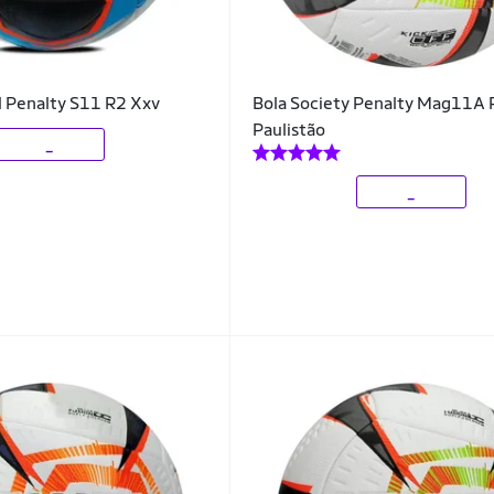
l Penalty S11 R2 Xxv
Bola Society Penalty Mag11A
Paulistão
_
_