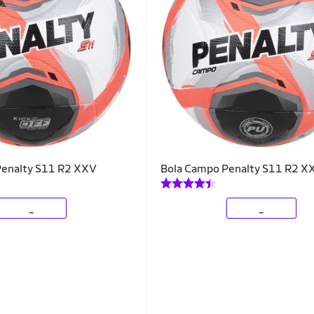
 Penalty S11 R2 XXV
Bola Campo Penalty S11 R2 X
_
_