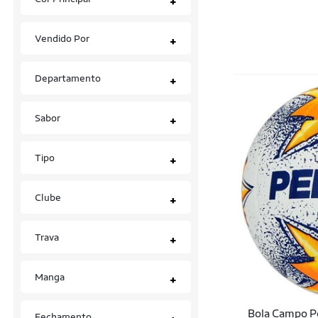
+
Kits
Vendido Por
+
Luvas de Goleiro
Meiões
Departamento
+
Mochilas
Sabor
+
Raquetes
Tênis
Tipo
+
Uniformes
Clube
+
Trava
+
Manga
+
Bola Campo P
Fechamento