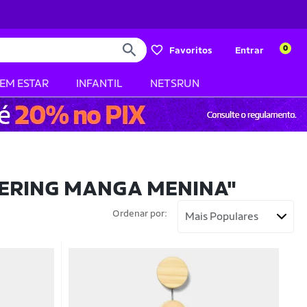
0
Favoritos
Entrar
BEM ESTAR
INFANTIL
NETSRUN
HERING MANGA MENINA"
Ordenar por: