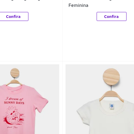
Feminina
Confira
Confira