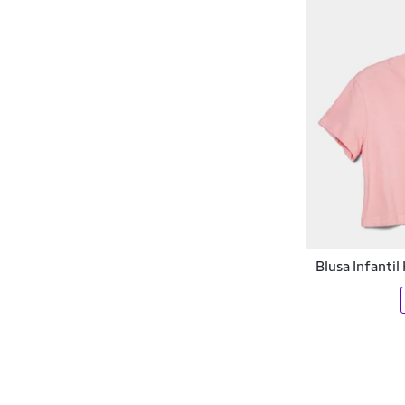
Doce Trama
Dolce Magazine Store
Domizia
Dudalina
Dunialin
DZARM
Easy Lança Perfume
Blusa Infanti
Edex Jeans
Efect
El Emu
Elian