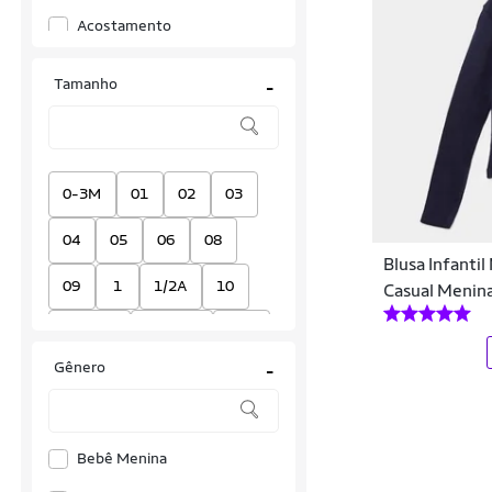
Acostamento
Adidas
Tamanho
-
Adidas Originals
Alakazoo
ALL STORE
0-3M
01
02
03
Alpelo
04
05
06
08
Blusa Infanti
Alpelo Plus
09
1
1/2A
10
Casual Menin
Amazing
10-11A
10-12A
10A
Amorelie
Gênero
-
11/12A
12
12-13A
Ana Gonçalves
12-18M
12A
13/14A
Anade
Bebê Menina
14
14/15A
14A
Angerô