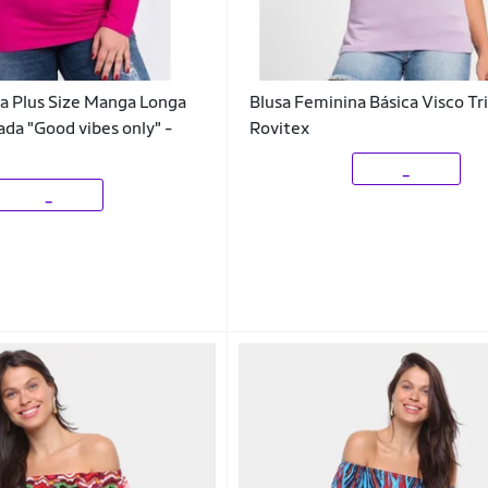
a Plus Size Manga Longa
Blusa Feminina Básica Visco Tr
da "Good vibes only" -
Rovitex
_
_