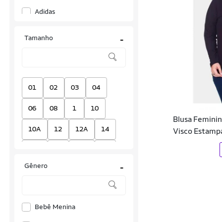
Adidas
Alakazoo
Tamanho
-
Ana Maya Curves
Anacapri
Anade
01
02
03
04
Anime
06
08
1
10
Blusa Femini
ARRUMADINHOS KIDS
10A
12
12A
14
Visco Estamp
Averzzy
14A
16
16A
18
Ayaka
Gênero
-
18A
1A
2
2A
Bana Bana
3
36
37
38
Beagle
Bebê Menina
3A
4
44
46
Bee Loop