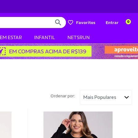
0
Favoritos
Entrar
BEM ESTAR
INFANTIL
NETSRUN
Ordenar por: