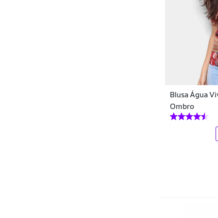
Guloseima
Habana
Hering
Hering Kids
High Company
Blusa Água Vi
Hurano
Ombro
HYVE
Infinita Cor
Isensee
John John
Jotaz
Jumaniy