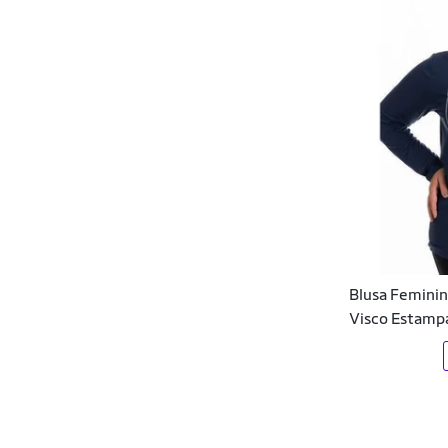
Kely & Kety
Kiki Xodó
Kukiê
Kyly
Labellamafia
Lacoste
Lajeados
Blusa Femini
Lança Perfume EASY
Visco Estamp
Lecimar
Lessa kids
Lilica Ripilica