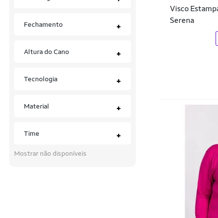
Moletons
Disney
Visco Estampa
Serena
Pijamas
Doce Trama
Fechamento
+
Regatas
Dom
Altura do Cano
+
Saias
Donna
Shorts
Easy Lança Perfume
Tecnologia
+
Tênis
Edex Jeans
Material
+
Vestidos
Efect
Time
Elian
+
Ellus
Mostrar não disponíveis
Endless
Enfim
Estamparia Net