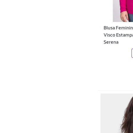
Exo
FARM
Blusa Feminin
Fatal Surf
Visco Estampa
Fato Básico
Serena
Fila
Fila Brasil
FORMITZ
Freesurf
Fábula
GIRAFFE
Gloss
Gris