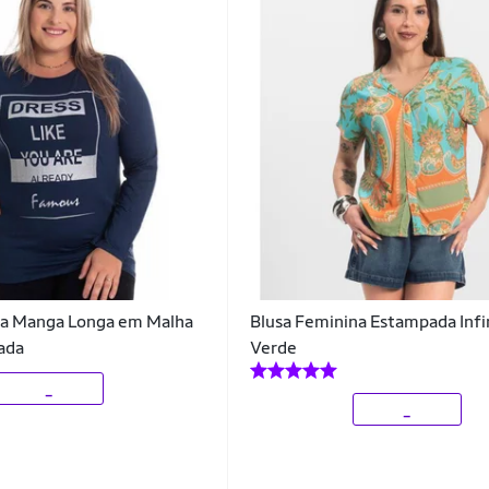
na Manga Longa em Malha
Blusa Feminina Estampada Infi
ada
Verde
_
_