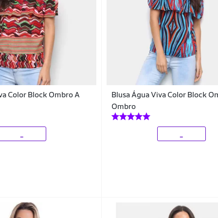
va Color Block Ombro A
Blusa Água Viva Color Block O
Ombro
_
_