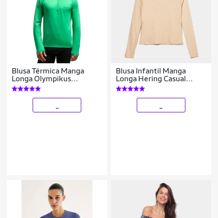
Blusa Térmica Manga
Blusa Infantil Manga
Longa Olympikus
Longa Hering Casual
Masculina
Menina
_
_