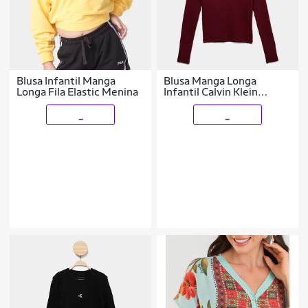
Blusa Infantil Manga
Blusa Manga Longa
Longa Fila Elastic Menina
Infantil Calvin Klein
Ribana Menina
_
_