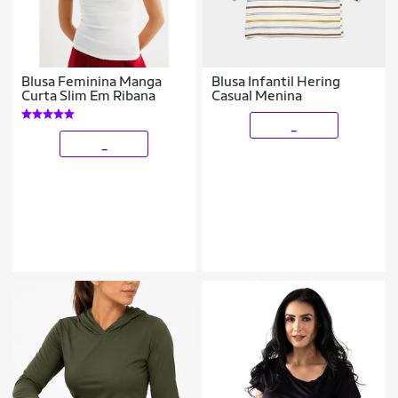
Blusa Feminina Manga
Blusa Infantil Hering
Curta Slim Em Ribana
Casual Menina
_
_