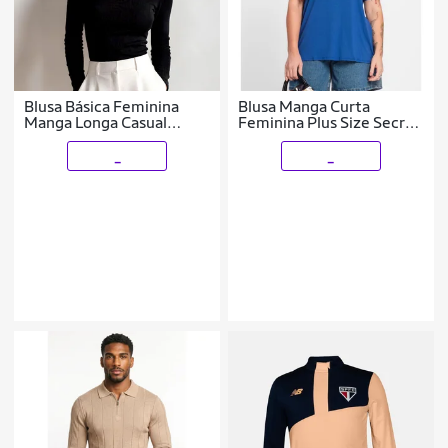
Blusa Básica Feminina
Blusa Manga Curta
Manga Longa Casual
Feminina Plus Size Secret
Suplex Premium
Glam Azul
Compressão Segunda
_
_
Pele