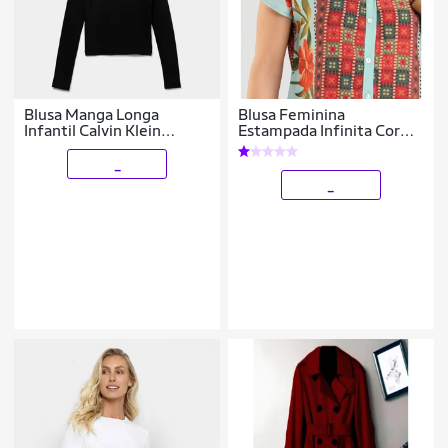
Blusa Manga Longa
Blusa Feminina
Infantil Calvin Klein
Estampada Infinita Cor
Ribana Menina
Azul
_
_