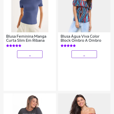
Blusa Feminina Manga
Blusa Água Viva Color
Curta Slim Em Ribana
Block Ombro A Ombro
_
_