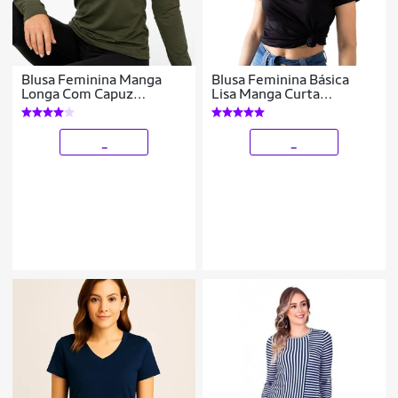
Blusa Feminina Manga
Blusa Feminina Básica
Longa Com Capuz
Lisa Manga Curta
Academia Treino
Anticorpus
Poliéster Premium
_
_