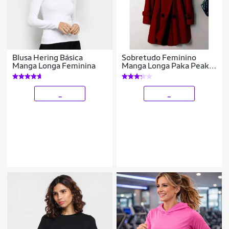
Blusa Hering Básica
Sobretudo Feminino
Manga Longa Feminina
Manga Longa Paka Peaky
Blinders Botões e Bolsos
_
_