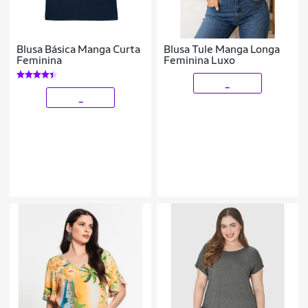
Blusa Básica Manga Curta
Blusa Tule Manga Longa
Feminina
Feminina Luxo
_
_