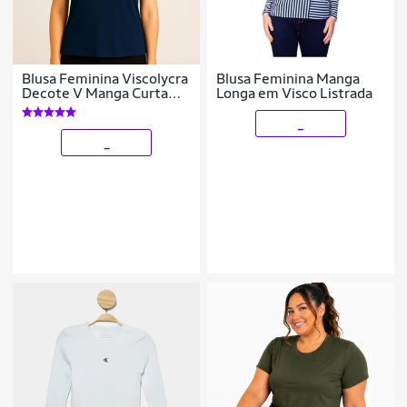
Blusa Feminina Viscolycra
Blusa Feminina Manga
Decote V Manga Curta
Longa em Visco Listrada
Básica Casual
_
_