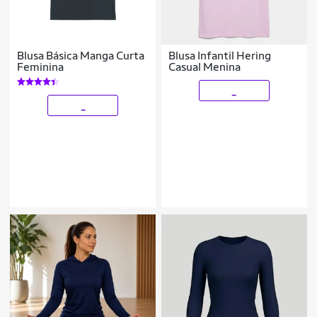
Blusa Básica Manga Curta
Blusa Infantil Hering
Feminina
Casual Menina
_
_