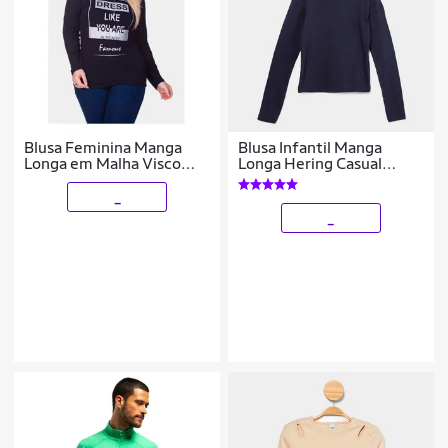
Blusa Feminina Manga
Blusa Infantil Manga
Longa em Malha Visco
Longa Hering Casual
Estampada
Menina
_
_