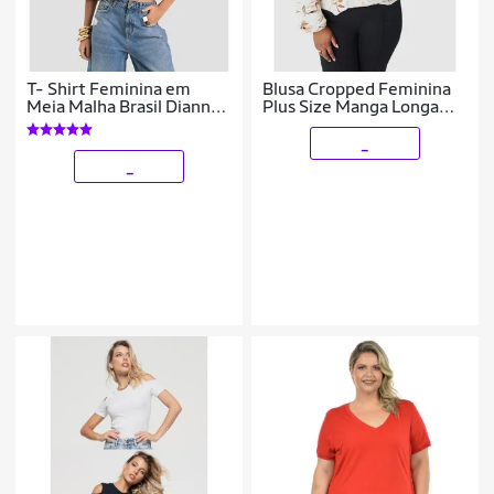
T- Shirt Feminina em
Blusa Cropped Feminina
Meia Malha Brasil Dianna
Plus Size Manga Longa
Bege
Em Malha Viscolinho
Stretch
_
_