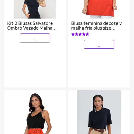
Kit 2 Blusas Salvatore
Blusa feminina decote v
Ombro Vazado Malha
malha fria plus size
Canelada Feminina
fenomenal(sem
elasticidade) Laranja 56
_
_