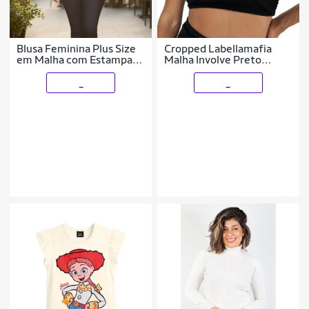
Blusa Feminina Plus Size
Cropped Labellamafia
em Malha com Estampa
Malha Involve Preto
de Folhagens – Decote V
Feminino
Cereja Rosa
_
_