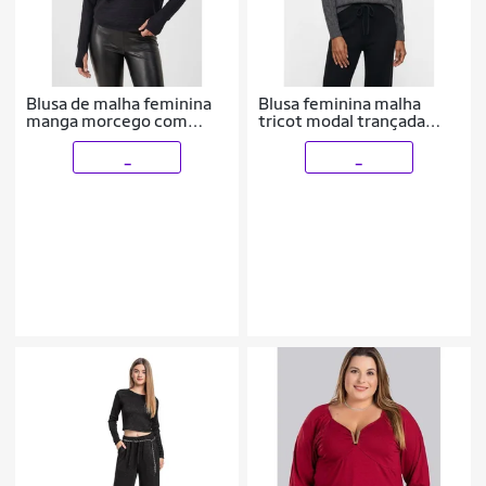
Blusa de malha feminina
Blusa feminina malha
manga morcego com
tricot modal trançada
dedinho 61195
61909
_
_