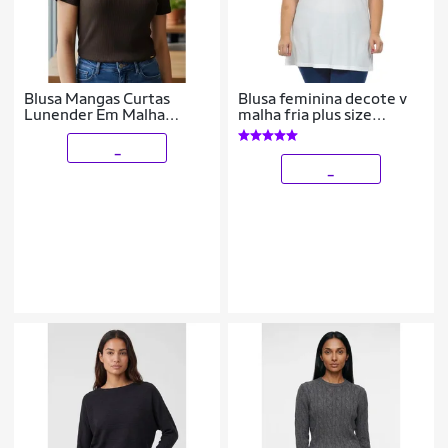
Blusa Mangas Curtas
Blusa feminina decote v
Lunender Em Malha
malha fria plus size
Canelada
fenomenal(sem
elasticidade) Laranja 56
_
_