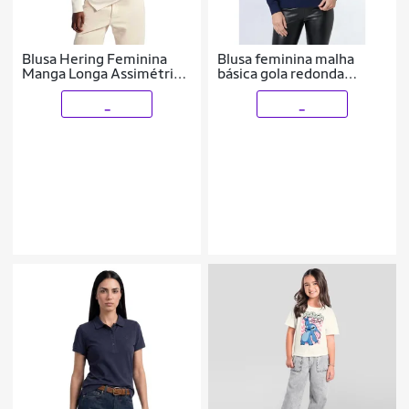
Blusa Hering Feminina
Blusa feminina malha
Manga Longa Assimétrica
básica gola redonda
Em Malha Premium
61319
_
_