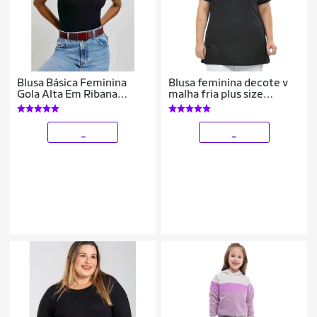
Blusa Básica Feminina
Blusa feminina decote v
Gola Alta Em Ribana
malha fria plus size
Canelada - Laranja XXG
fenomenal(sem
elasticidade) Laranja 56
_
_