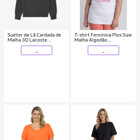
Suéter de Lã Cardada de
T-shirt Feminina Plus Size
Malha 3D Lacoste
Malha Algodão
Feminina
Estampada "Le Freak
C'est Chic" - Serena
_
_