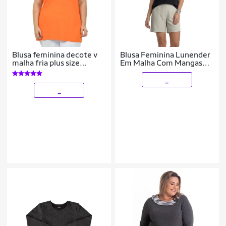
Blusa feminina decote v
Blusa Feminina Lunender
malha fria plus size
Em Malha Com Mangas
fenomenal(sem
Curtas 00615
elasticidade) Laranja 56
_
_