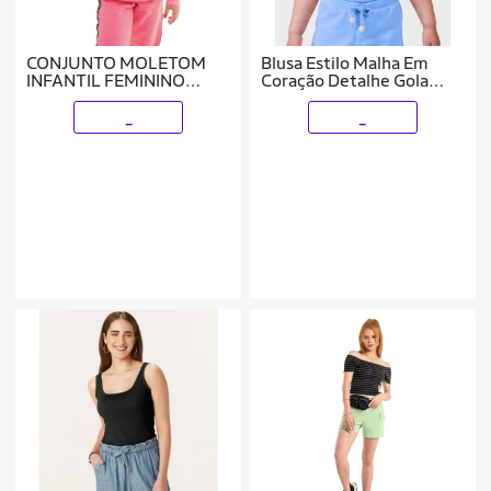
CONJUNTO MOLETOM
Blusa Estilo Malha Em
INFANTIL FEMININO
Coração Detalhe Gola
MENINAS JUVENIL BEBE
Canoa Anarruga Manga
6 MESES A 16 ANOS
Curta Fresca No Verão
_
_
INVERNO QUENTINHO
Menina 4 a 10