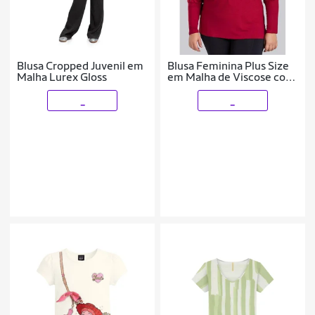
Blusa Cropped Juvenil em
Blusa Feminina Plus Size
Malha Lurex Gloss
em Malha de Viscose com
Fivela Decote e Mangas
Bufantes - Serena
_
_