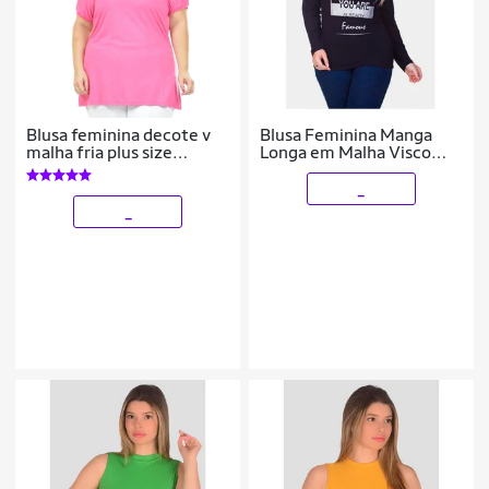
Blusa feminina decote v
Blusa Feminina Manga
malha fria plus size
Longa em Malha Visco
fenomenal(sem
Estampada
elasticidade) Laranja 56
_
_