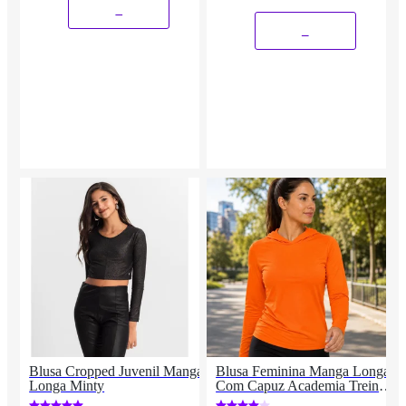
_
_
Blusa Cropped Juvenil Manga
Blusa Feminina Manga Longa
Longa Minty
Com Capuz Academia Treino
Poliéster Premium