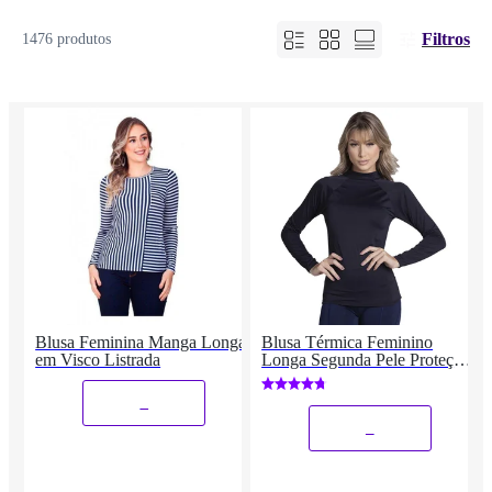
Filtros
1476 produtos
Blusa Feminina Manga Longa
Blusa Térmica Feminino
em Visco Listrada
Longa Segunda Pele Proteção
UV
_
_