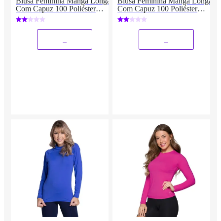
Blusa Feminina Manga Longa
Blusa Feminina Manga Longa
Com Capuz 100 Poliéster
Com Capuz 100 Poliéster
Fitness Casual
Fitness Casual
_
_