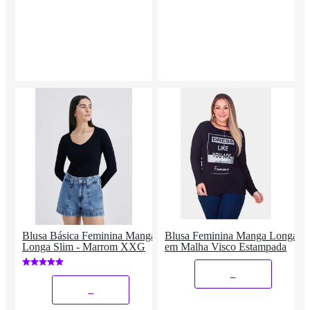
Blusa Básica Feminina Manga
Blusa Feminina Manga Longa
Longa Slim - Marrom XXG
em Malha Visco Estampada
_
_