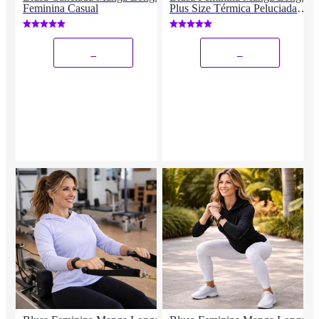
Feminina Casual
Plus Size Térmica Peluciada -
Serena
_
_