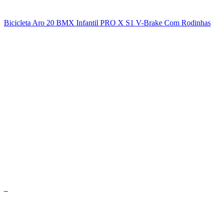
Bicicleta Aro 20 BMX Infantil PRO X S1 V-Brake Com Rodinhas
_