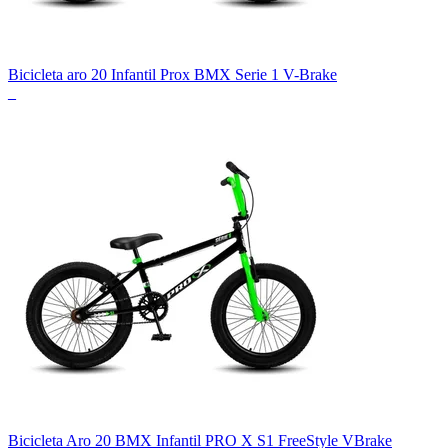
Bicicleta aro 20 Infantil Prox BMX Serie 1 V-Brake
_
Bicicleta Aro 20 BMX Infantil PRO X S1 FreeStyle VBrake