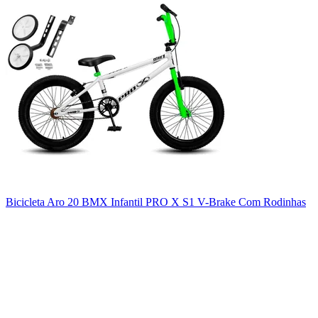
Bicicleta Aro 20 BMX Infantil PRO X S1 V-Brake Com Rodinhas