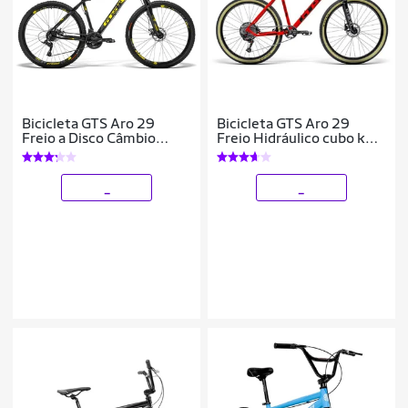
Bicicleta GTS Aro 29
Bicicleta GTS Aro 29
Freio a Disco Câmbio
Freio Hidráulico cubo k7
GTSM1 MX8 24 Marchas
Câmbio GTSM1 XRX
e Amortecedor | GTS M1
1x12 Marchas e
Ride New
suspensão trava no gui
_
_