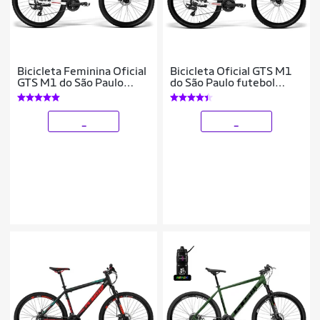
Bicicleta Feminina Oficial
Bicicleta Oficial GTS M1
GTS M1 do São Paulo
do São Paulo futebol
futebol Clube Aro 29
Clube Aro 29 Freio a
Freio a Disco Câmbio
Disco Câmbio Shimano 21
Shimano 21
Marchas e
_
_