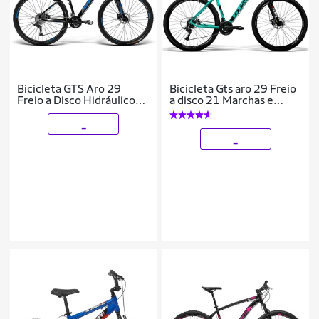
Bicicleta GTS Aro 29
Bicicleta Gts aro 29 Freio
Freio a Disco Hidráulico
a disco 21 Marchas e
Cubo k7 Câmbio Gtsm1
Amortecedor | GTS M1
TSI9 27 Marchas e
Ride New COLOR
_
Amortecedor Com
_