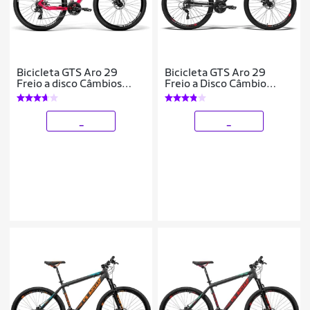
Bicicleta GTS Aro 29
Bicicleta GTS Aro 29
Freio a disco Câmbios
Freio a Disco Câmbio
shimano Tourney 24
Shimano 21 Marchas e
Marchas e suspensão|
Amortecedor | GTS M1
GTS M1 New Expert
Advanced
_
_