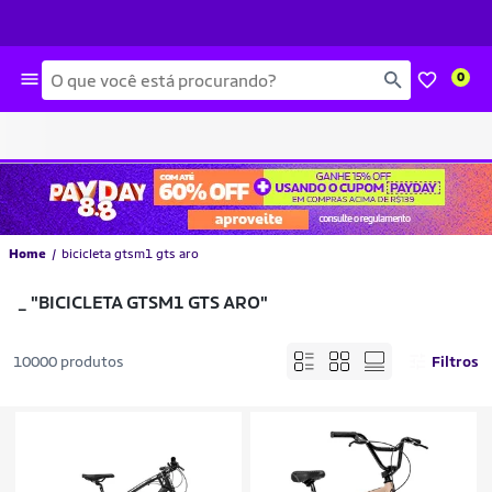
Busca
0
Home
bicicleta gtsm1 gts aro
_
"BICICLETA GTSM1 GTS ARO"
10000 produtos
Filtros