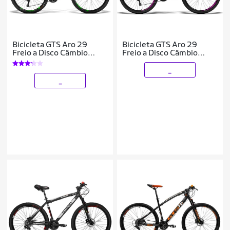
Bicicleta GTS Aro 29
Bicicleta GTS Aro 29
Freio a Disco Câmbio
Freio a Disco Câmbio
GTSM1 MX8 24 Marchas
Traseiro GTSM1 TSI8 24
e Amortecedor | GTS M1
Marchas e Amortecedor |
_
Ride New
GTS M1 Adva
_