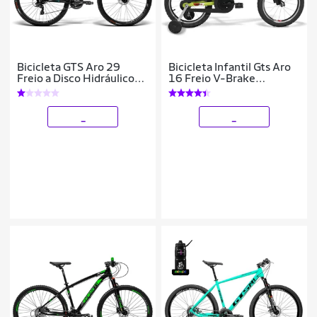
Bicicleta GTS Aro 29
Bicicleta Infantil Gts Aro
Freio a Disco Hidráulico
16 Freio V-Brake
Cubo K7 24 Marchas e
Advanced Kids Pro
Amortecedor | GTS M1
Ride New 202
_
_