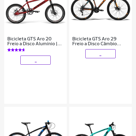
Bicicleta GTS Aro 20
Bicicleta GTS Aro 29
Freio a Disco Alumínio |
Freio a Disco Câmbio
GTS M1 SKX BMX
Traseiro GTSM1 TSI8 24
Marchas e Amortecedor |
_
GTS M1 Adva
_