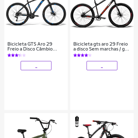
Bicicleta GTS Aro 29
Bicicleta gts aro 29 Freio
Freio a Disco Câmbio
a disco Sem marchas / gts
GTSM1 MX8 24 Marchas
m1 i-vtec caiçara
e Amortecedor | GTS M1
Ride New
_
_