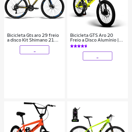
Bicicleta Gts aro 29 freio
Bicicleta GTS Aro 20
a disco Kit Shimano 21
Freio a Disco Alumínio |
marchas Catraca Mega
GTS M1 SKX BMX
Range e Amortecedor |
_
GTSM1
_