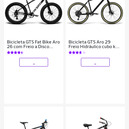
Bicicleta GTS Fat Bike Aro
Bicicleta GTS Aro 29
26 com Freio a Disco
Freio Hidráulico cubo k7
Hidráulico Cambio
Câmbio GTSM1 XRX
Shimano Altus 1x8
1x12 Marchas e
Marchas suporta
suspensão trava no gui
_
_