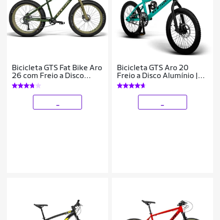
Bicicleta GTS Fat Bike Aro
Bicicleta GTS Aro 20
26 com Freio a Disco
Freio a Disco Alumínio |
Hidráulico 9 Marchas e
GTS M1 SKX BMX
Garfo Rígido | GTS M1 I-
Vtec
_
_