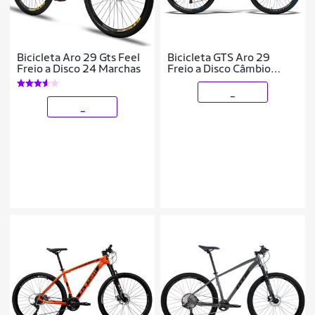
Bicicleta Aro 29 Gts Feel
Bicicleta GTS Aro 29
Freio a Disco 24 Marchas
Freio a Disco Câmbio
Traseiro GTSM1 TSI8 24
Marchas e Amortecedor |
_
GTS M1 Adva
_