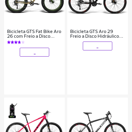
Bicicleta GTS Fat Bike Aro
Bicicleta GTS Aro 29
26 com Freio a Disco
Freio a Disco Hidráulico
Hidráulico 9 Marchas e
Cubo k7 Câmbio Gtsm1
Garfo Rígido | GTS M1 I-
TSI9 27 Marchas e
_
Vtec
Amortecedor Com
_