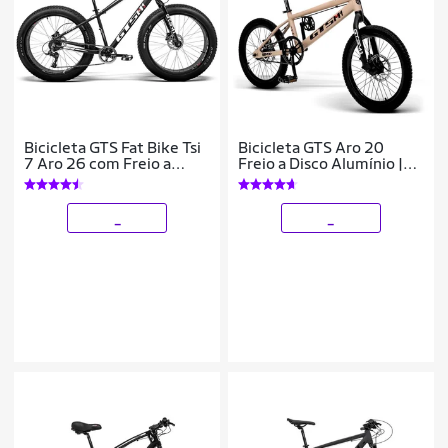
Bicicleta GTS Fat Bike Tsi
Bicicleta GTS Aro 20
7 Aro 26 com Freio a
Freio a Disco Alumínio |
Disco Hidráulico Cambio
GTS M1 SKX BMX
GTSM1 TSI 7 Marchas e
Quadro
_
_