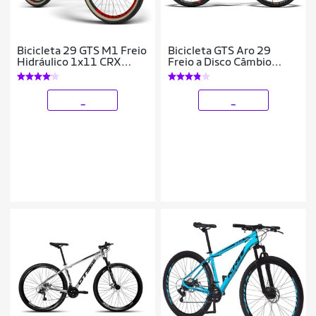
Bicicleta 29 GTS M1 Freio
Bicicleta GTS Aro 29
Hidráulico 1x11 CRX
Freio a Disco Câmbio
Suspensão Advanced
Shimano 21 Marchas e
Amortecedor | GTS M1
Advanced
_
_