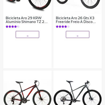
Bicicleta Aro 29 KRW
Bicicleta Aro 26 Gts X3
Alumínio Shimano TZ 24
Freeride Freio A Disco
Vel Suspensão Freio a
Coroa Unica
Disco Mountain bike Ltx
S40
_
_