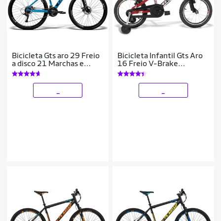
Bicicleta Gts aro 29 Freio
Bicicleta Infantil Gts Aro
a disco 21 Marchas e
16 Freio V-Brake
Amortecedor | GTS M1
Advanced Kids Pro
Ride New COLOR
_
_