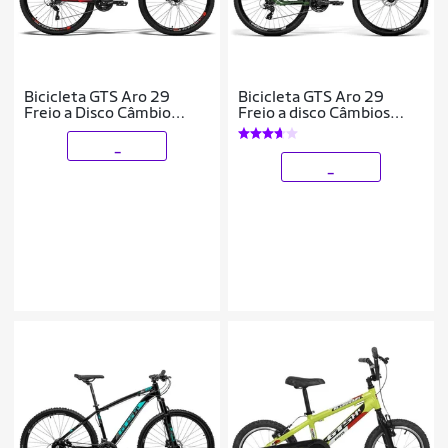
Bicicleta GTS Aro 29
Bicicleta GTS Aro 29
Freio a Disco Câmbio
Freio a disco Câmbios
Traseiro GTSM1 TSI8 24
shimano Tourney 24
Marchas e Amortecedor |
Marchas e suspensão|
_
GTS M1 Adva
GTS M1 New Expert
_