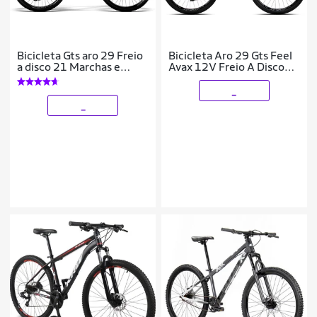
Bicicleta Gts aro 29 Freio
Bicicleta Aro 29 Gts Feel
a disco 21 Marchas e
Avax 12V Freio A Disco
Amortecedor | GTS M1
Hidráulico
Ride New COLOR
_
_