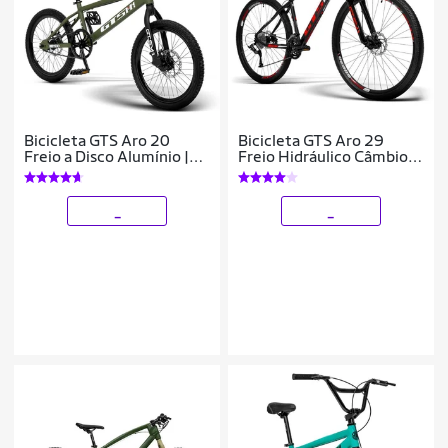
Bicicleta GTS Aro 20
Bicicleta GTS Aro 29
Freio a Disco Alumínio |
Freio Hidráulico Câmbio
GTS M1 SKX BMX
mx9 27 Marchas e
Amortecedor trava no
ombro | GTS M1 I
_
_