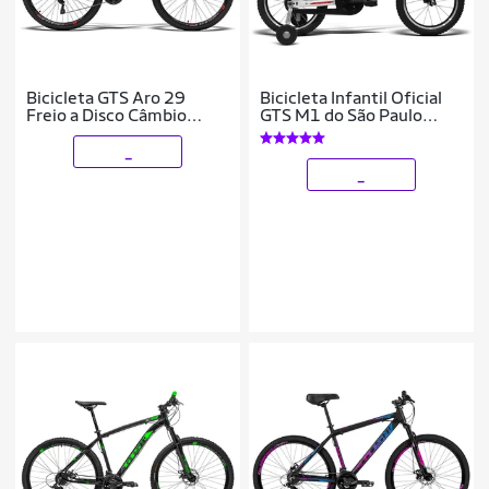
Bicicleta GTS Aro 29
Bicicleta Infantil Oficial
Freio a Disco Câmbio
GTS M1 do São Paulo
Traseiro GTSM1 TSI8 24
futebol Clube Aro 16
Marchas e Amortecedor |
freio V-brake Quadro
_
GTS M1 Adva
Alumínio |
_