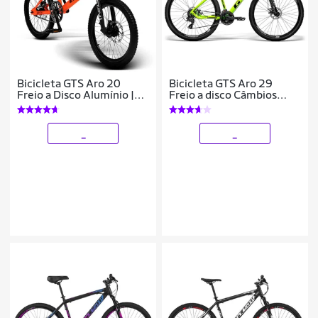
Bicicleta GTS Aro 20
Bicicleta GTS Aro 29
Freio a Disco Alumínio |
Freio a disco Câmbios
GTS M1 SKX BMX
shimano Tourney 24
Marchas e suspensão|
GTS M1 New Expert
_
_