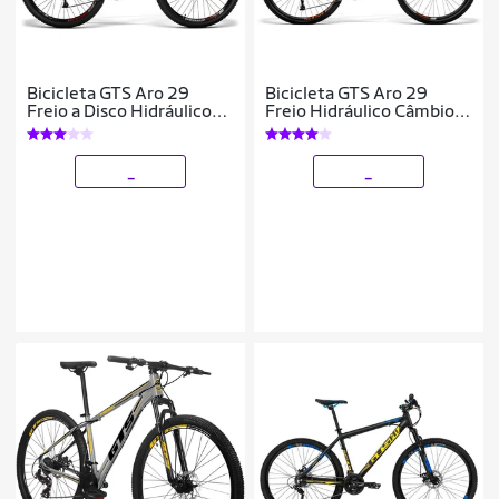
Bicicleta GTS Aro 29
Bicicleta GTS Aro 29
Freio a Disco Hidráulico
Freio Hidráulico Câmbio
Câmbio LTWOO A3 24
mx9 27 Marchas e
Marchas cubo k7 e
Amortecedor trava no
Amortecedor Supor
ombro | GTS M1 I
_
_