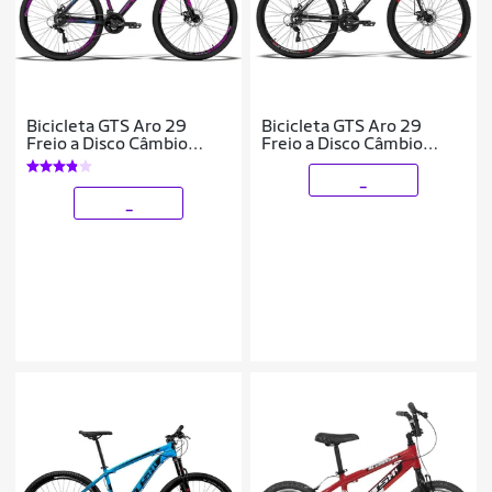
Bicicleta GTS Aro 29
Bicicleta GTS Aro 29
Freio a Disco Câmbio
Freio a Disco Câmbio
Shimano 21 Marchas e
Traseiro GTSM1 TSI8 24
Amortecedor | GTS M1
Marchas e Amortecedor |
_
Advanced
GTS M1 Adva
_