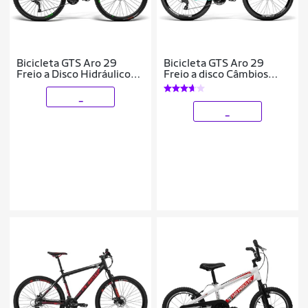
Bicicleta GTS Aro 29
Bicicleta GTS Aro 29
Freio a Disco Hidráulico
Freio a disco Câmbios
Cubo k7 Câmbio Gtsm1
shimano Tourney 24
TSI9 27 Marchas e
Marchas e suspensão|
_
Amortecedor Com
GTS M1 New Expert
_