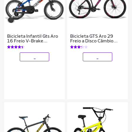
Bicicleta Infantil Gts Aro
Bicicleta GTS Aro 29
16 Freio V-Brake
Freio a Disco Câmbio
Advanced Kids Pro
GTSM1 MX8 24 Marchas
e Amortecedor | GTS M1
Ride New
_
_