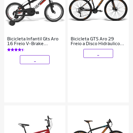
Bicicleta Infantil Gts Aro
Bicicleta GTS Aro 29
16 Freio V-Brake
Freio a Disco Hidráulico
Advanced Kids Pro
Cubo k7 Câmbio Gtsm1
TSI9 27 Marchas e
_
Amortecedor Com
_