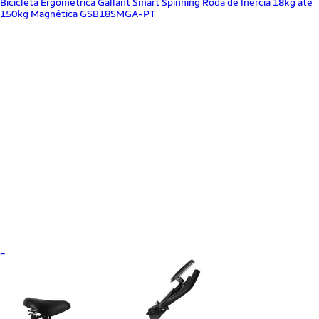
Bicicleta Ergométrica Gallant Smart Spinning Roda de Inercia 18kg até
150kg Magnética GSB18SMGA-PT
_