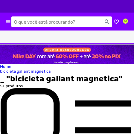
Busca
0
Home
bicicleta gallant magnetica
_
"bicicleta gallant magnetica"
51 produtos