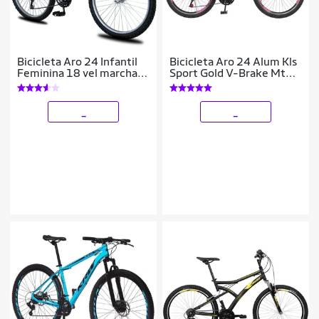
Bicicleta Aro 24 Infantil
Bicicleta Aro 24 Alum Kls
Feminina 18 vel marchas
Sport Gold V-Brake Mtb
Dropp Sport Freio V-
21V Feminina
Brake
_
_