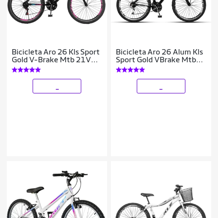
Bicicleta Aro 26 Kls Sport
Bicicleta Aro 26 Alum Kls
Gold V-Brake Mtb 21V
Sport Gold VBrake Mtb
Feminina
21V Feminina
_
_