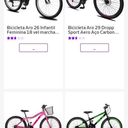
Bicicleta Aro 26 Infantil
Bicicleta Aro 29 Dropp
Feminina 18 vel marchas
Sport Aero Aço Carbono
Dropp Sport Freio V-
21 Vel Marchas Freio a
Brake
Disco
_
_