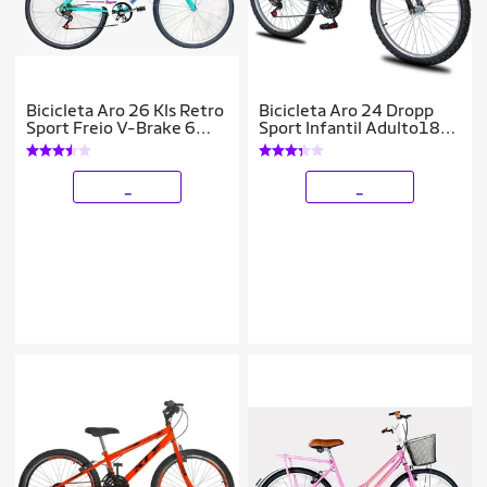
Bicicleta Aro 26 Kls Retro
Bicicleta Aro 24 Dropp
Sport Freio V-Brake 6
Sport Infantil Adulto18
Marchas
vel marchas Freio V-
Brake
_
_