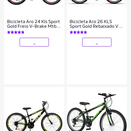
Bicicleta Aro 24 Kls Sport
Bicicleta Aro 26 KLS
Gold Freio V-Brake Mtb
Sport Gold Rebaixado V-
21 Marchas
Brake Mtb 21V
_
_