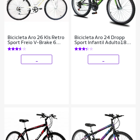
Bicicleta Aro 26 Kls Retro
Bicicleta Aro 24 Dropp
Sport Freio V-Brake 6
Sport Infantil Adulto18
Marchas
vel marchas Freio V-
Brake
_
_