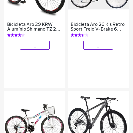
Bicicleta Aro 29 KRW
Bicicleta Aro 26 Kls Retro
Alumínio Shimano TZ 24
Sport Freio V-Brake 6
Vel Suspensão Freio a
Marchas
Disco Mountain bike Ltx
S40
_
_