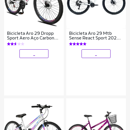
Bicicleta Aro 29 Dropp
Bicicleta Aro 29 Mtb
Sport Aero Aço Carbono
Sense React Sport 2025
21 Vel Marchas Freio a
Freio Hidráulico 2x8
Disco
Velocidades
_
_