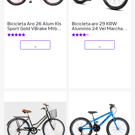
Bicicleta Aro 26 Alum Kls
Bicicleta aro 29 KRW
Sport Gold VBrake Mtb
Alumínio 24 Vel Marchas
21V Feminina
Freio a Disco Suspensão
dianteira Mountain Bike
X32
_
_