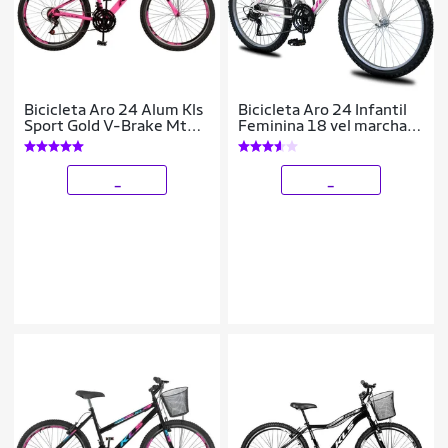
Bicicleta Aro 24 Alum Kls
Bicicleta Aro 24 Infantil
Sport Gold V-Brake Mtb
Feminina 18 vel marchas
21V Feminina
Dropp Sport Freio V-
Brake
_
_