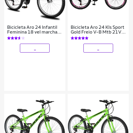
Bicicleta Aro 24 Infantil
Bicicleta Aro 24 Kls Sport
Feminina 18 vel marchas
Gold Freio V-B Mtb 21V
Dropp Sport Freio V-
Feminina
Brake
_
_