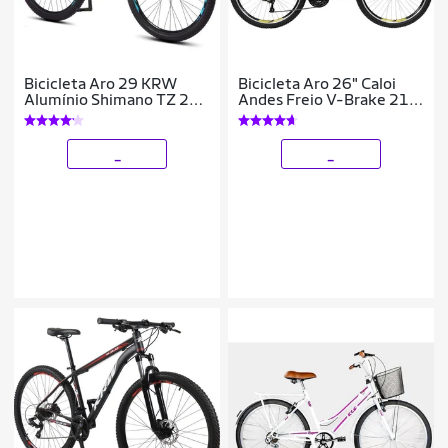
Bicicleta Aro 29 KRW
Bicicleta Aro 26" Caloi
Alumínio Shimano TZ 24
Andes Freio V-Brake 21
Vel Suspensão Freio a
Marchas
Disco Mountain bike Ltx
S40
_
_