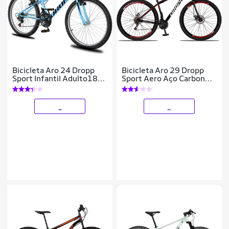
Bicicleta Aro 24 Dropp
Bicicleta Aro 29 Dropp
Sport Infantil Adulto18
Sport Aero Aço Carbono
vel marchas Freio V-
21 Vel Marchas Freio a
Brake
Disco
_
_