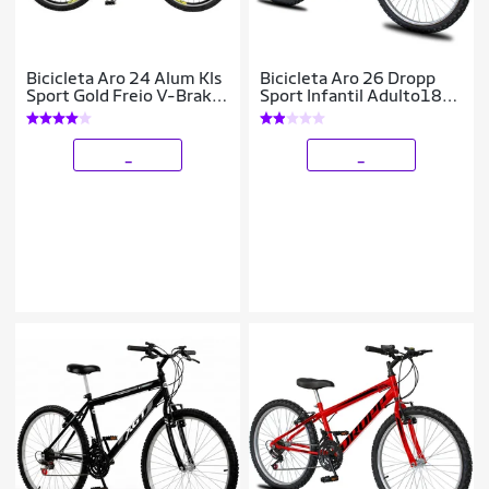
Bicicleta Aro 24 Alum Kls
Bicicleta Aro 26 Dropp
Sport Gold Freio V-Brake
Sport Infantil Adulto18
Mtb 21V
vel marchas Freio V-
Brake
_
_