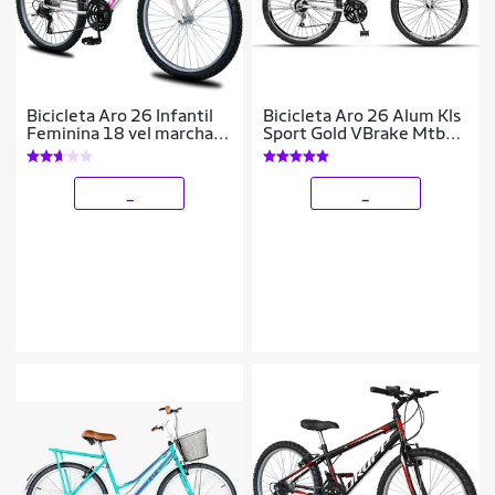
Bicicleta Aro 26 Infantil
Bicicleta Aro 26 Alum Kls
Feminina 18 vel marchas
Sport Gold VBrake Mtb
Dropp Sport Freio V-
21V Feminina
Brake
_
_