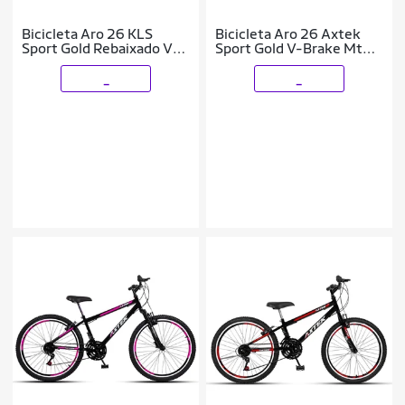
Bicicleta Aro 26 KLS
Bicicleta Aro 26 Axtek
Sport Gold Rebaixado V-
Sport Gold V-Brake Mtb
Brake Suspensão Mtb
21V Feminina
21V
_
_