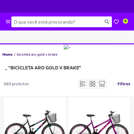
Busca
0
Home
bicicleta aro gold v brake
_
"BICICLETA ARO GOLD V BRAKE"
583 produtos
Filtros