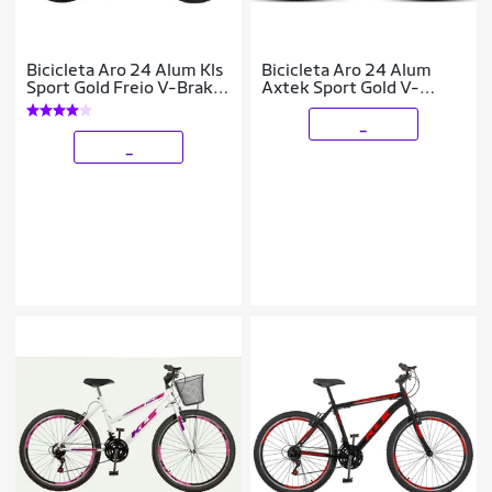
Bicicleta Aro 24 Alum Kls
Bicicleta Aro 24 Alum
Sport Gold Freio V-Brake
Axtek Sport Gold V-
Mtb 21V
Brake Mtb 21V
_
_