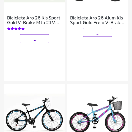
Bicicleta Aro 26 Kls Sport
Bicicleta Aro 26 Alum Kls
Gold V-Brake Mtb 21V
Sport Gold Freio V-Brake
Feminina
Mtb 21V
_
_