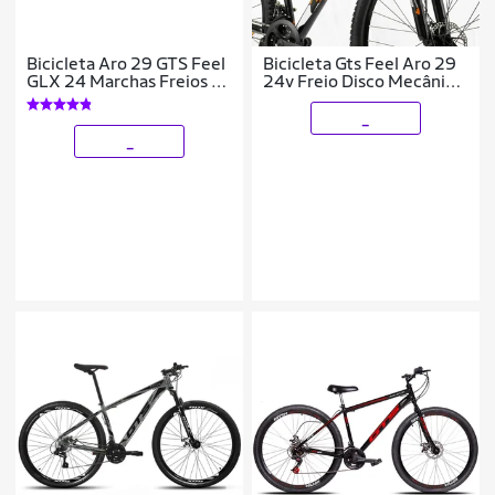
Bicicleta Aro 29 GTS Feel
Bicicleta Gts Feel Aro 29
GLX 24 Marchas Freios A
24v Freio Disco Mecânico
Disco
e Suspensão
_
_