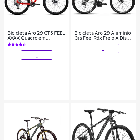
Bicicleta Aro 29 GTS FEEL
Bicicleta Aro 29 Aluminio
AVAX Quadro em
Gts Feel Rdx Freio A Disco
Aluminio 12 Marchas
21 Marchas Shimano
Freio a Disco Hidráulico
_
_