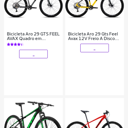
Bicicleta Aro 29 GTS FEEL
Bicicleta Aro 29 Gts Feel
AVAX Quadro em
Avax 12V Freio A Disco
Aluminio 12 Marchas
Hidráulico
Freio a Disco Hidráulico
_
_