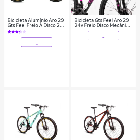
Bicicleta Alumínio Aro 29
Bicicleta Gts Feel Aro 29
Gts Feel Freio À Disco 21
24v Freio Disco Mecânico
Marchas
e Suspensão
_
_