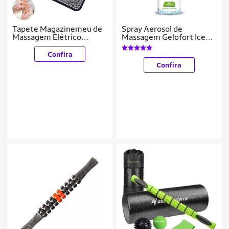
Tapete Magazinemeu de
Spray Aerosol de
Massagem Elétrico
Massagem Gelofort Ice
Recarregável Conforto e
(90g)
Relaxamento a Qualquer
Confira
Hora
Confira