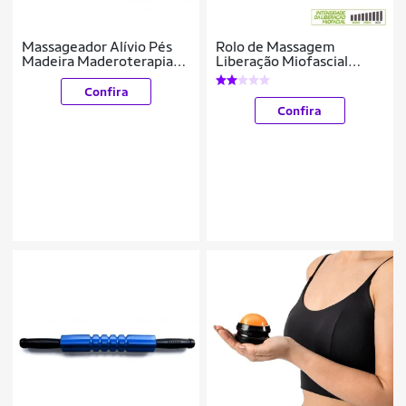
Massageador Alívio Pés
Rolo de Massagem
Madeira Maderoterapia
Liberação Miofascial
Shiatsu Relaxamento
Poker Texturizado Solido
EPP
Confira
Confira