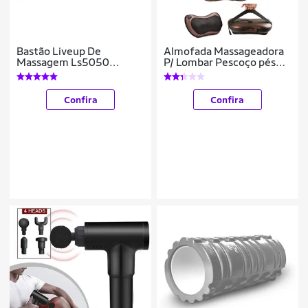
Bastão Liveup De
Almofada Massageadora
Massagem Ls5050
P/ Lombar Pescoço pés
Miofacial Espinho
nuca Shiatsu
Confira
Confira