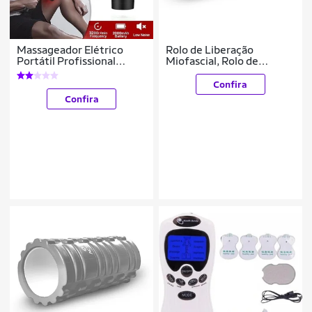
Massageador Elétrico
Rolo de Liberação
Portátil Profissional
Miofascial, Rolo de
Muscular
Massagem, Rigido, 34cm,
Cinza e Branco T141-C,
Confira
Acte Sports
Confira