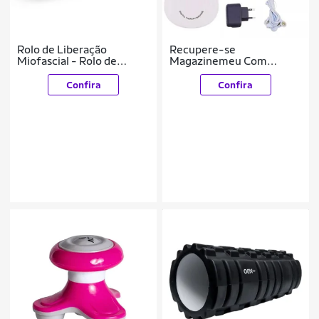
Rolo de Liberação
Recupere-se
Miofascial - Rolo de
Magazinemeu Com
Massagem Rigido 34cm -
Eficiência Aparelho de
Cinza e Branco T141-C -
Fisioterapia Muscular
Confira
Confira
Acte Sports
Digital