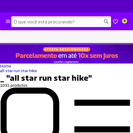
Busca
0
Home
all star run star hike
_
"all star run star hike"
1031 produtos