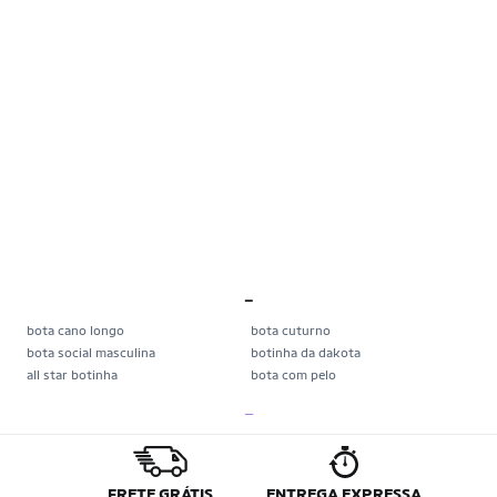
_
bota cano longo
bota cuturno
bota social masculina
botinha da dakota
all star botinha
bota com pelo
bota coturno dakota
bota para trilha feminina
_
bota timberland feminina
coturno feminino couro
bota
bota bull terrier masculina
bota epi
bota timberland
cat botas
bota cano medio
FRETE GRÁTIS
ENTREGA EXPRESSA