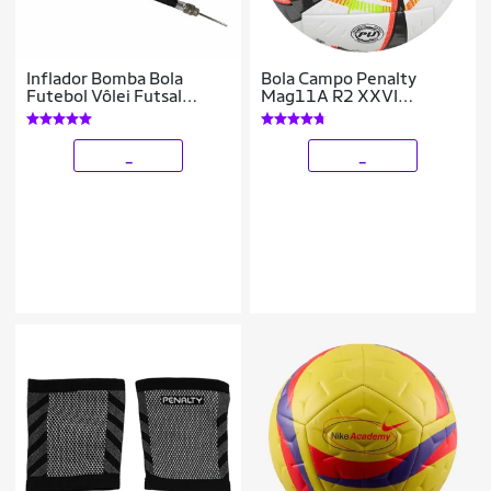
Inflador Bomba Bola
Bola Campo Penalty
Futebol Vôlei Futsal
Mag11A R2 XXVI
Dupla Ação Kagiva
Paulistão
_
_