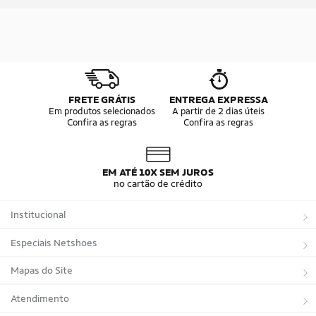
FRETE GRÁTIS
ENTREGA EXPRESSA
Em produtos selecionados
A partir de 2 dias úteis
Confira as regras
Confira as regras
EM ATÉ 10X SEM JUROS
no cartão de crédito
Institucional
Sobre a Netshoes
Especiais Netshoes
Política de Privacidade
Suplementos
Mapas do Site
Programa de Afiliados
Corrida
Marcas
Atendimento