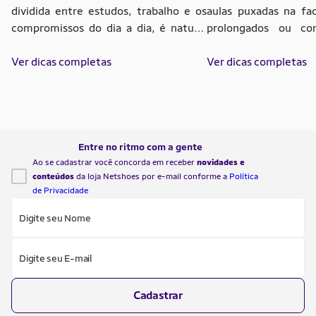
dividida entre estudos, trabalho e os
aulas puxadas na fac
compromissos do dia a dia, é natural
prolongados ou co
querer otimizar o tempo de exercício.
parecem sugar toda 
A dúvida sobre qual máquina esportiva
Ver dicas completas
disposição ao longo 
Ver dicas completas
traz mais resultados surge justamente
horas, vestir a ro
da vontade de ter consistência sem
encarar uma aula d
precisar passar horas suando a camisa.
como a válvula de e
Para quem busca aliar bem-estar e
liberar a tensã
redução […]
recarregar as […]
Entre no ritmo com a gente
Ao se cadastrar você concorda em receber
novidades e
conteúdos
da loja Netshoes por e-mail conforme a
Política
de Privacidade
Digite seu Nome
Digite seu E-mail
Cadastrar