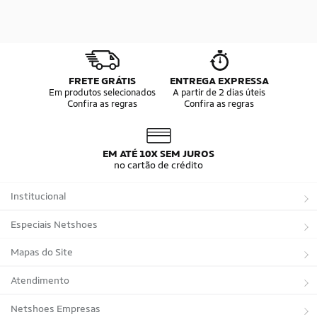
FRETE GRÁTIS
ENTREGA EXPRESSA
Em produtos selecionados
A partir de 2 dias úteis
Confira as regras
Confira as regras
EM ATÉ 10X SEM JUROS
no cartão de crédito
Institucional
Sobre a Netshoes
Especiais Netshoes
Política de Privacidade
Suplementos
Mapas do Site
Programa de Afiliados
Corrida
Marcas
Atendimento
Regulamentos
Bicicletas
Tipos de Produtos
Trocas e devoluções
Netshoes Empresas