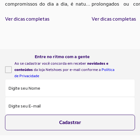
compromissos do dia a dia, é natural
prolongados ou co
querer otimizar o tempo de exercício.
parecem sugar toda 
A dúvida sobre qual máquina esportiva
Ver dicas completas
disposição ao longo 
Ver dicas completas
traz mais resultados surge justamente
horas, vestir a ro
da vontade de ter consistência sem
encarar uma aula d
precisar passar horas suando a camisa.
como a válvula de e
Para quem busca aliar bem-estar e
liberar a tensã
redução […]
recarregar as […]
Entre no ritmo com a gente
Ao se cadastrar você concorda em receber
novidades e
conteúdos
da loja Netshoes por e-mail conforme a
Política
de Privacidade
Digite seu Nome
Digite seu E-mail
Cadastrar