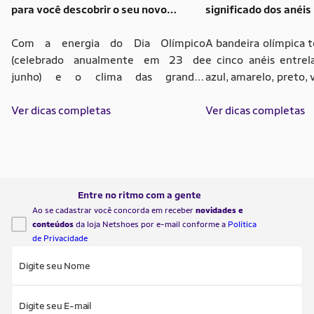
para você descobrir o seu novo
significado dos anéis
esporte
Com a energia do Dia Olímpico
A bandeira olímpica 
(celebrado anualmente em 23 de
e cinco anéis entrel
junho) e o clima das grandes
azul, amarelo, preto,
competições mundiais contagiando o
O visual é simples,
Brasil, é impossível assistir aos
Ver dicas completas
das mensagens mais f
Ver dicas completas
gigantes do esporte e não sentir
união entre pov
aquela vontade de colocar o corpo em
continentes. Esse sí
movimento. Mas a verdade é que você
cerimônias, arenas,
não precisa buscar o pódio para ser um
momentos decisi
campeão […]
Olímpicos. Além 
Entre no ritmo com a gente
representar […]
Ao se cadastrar você concorda em receber
novidades e
conteúdos
da loja Netshoes por e-mail conforme a
Política
de Privacidade
Digite seu Nome
Digite seu E-mail