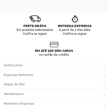
FRETE GRÁTIS
ENTREGA EXPRESSA
Em produtos selecionados
A partir de 2 dias úteis
Confira as regras
Confira as regras
EM ATÉ 10X SEM JUROS
no cartão de crédito
Institucional
Sobre a Netshoes
Especiais Netshoes
Política de Privacidade
Suplementos
Mapas do Site
Programa de Afiliados
Corrida
Marcas
Atendimento
Regulamentos
Bicicletas
Tipos de Produtos
Trocas e devoluções
Netshoes Empresas