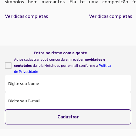
símbolos bem marcantes. Ela tem
uma composição fo
faixas horizontais verde, preta e
reconhecer. São
amarela, separadas por linhas brancas,
Ver dicas completas
horizontais, com ve
Ver dicas completas
além de um triângulo vermelho no lado
preto embaixo, alé
esquerdo. Dentro do triângulo
central amarelo. No 
aparecem estrela, livro, enxada e
meia engrenagem, fa
armas, elementos ligados à
cinco pontas. Es
solidariedade, educação, produção e
representam trabalh
Entre no ritmo com a gente
defesa histórica. Essa composição faz
progresso, riqueza nac
Ao se cadastrar você concorda em receber
novidades e
conteúdos
da loja Netshoes por e-mail conforme a
Política
da […]
de Privacidade
Digite seu Nome
Digite seu E-mail
Cadastrar