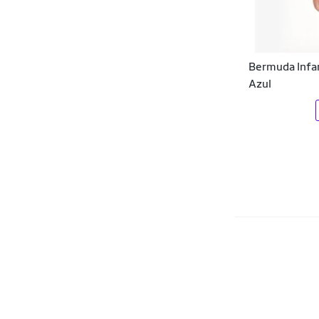
Ciclico Esportes
Click Mais Bonita
Bermuda Infan
Coimbra
Azul
Colcci
Columbia
Consciência
Contra Regra
CorpusFit Moda Fitness
Crown Training
Cyclone
D.A Modas
Dagg