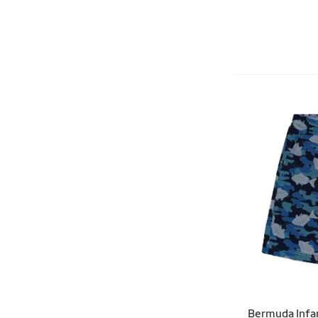
Banho Maria
Kits
Bella Fiore
Leggings
Belmento
Macacões
Ben20
Meias
Ben20 Premium
Regatas
Best Fit
Tops
Betel
Vestidos
Betel Sport
Billabong
BLOOM
Body For Sure
BOEN JEANS
Bermuda Infan