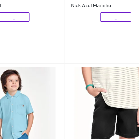
l
Nick Azul Marinho
_
_