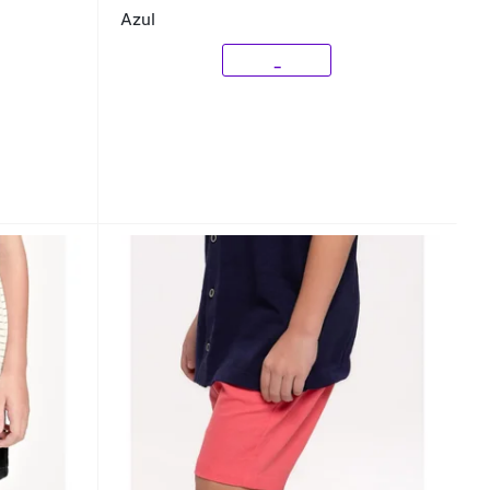
Azul
_