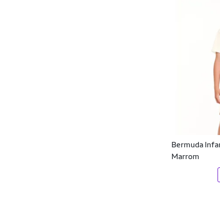
DLujo Confecções
DMB MODA
Docthos
Donna Martins
DR7
Dudalina
DX-3
Bermuda Infan
DZ
Marrom
Ecko
Efect
Element