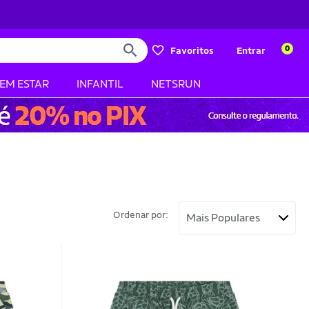
0
Favoritos
Entrar
BEM ESTAR
INFANTIL
NETSRUN
Ordenar por: