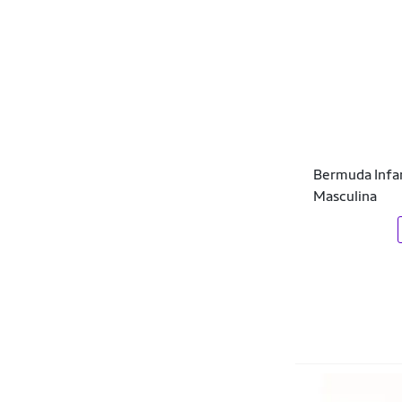
DAZE MODAS
DC Shoes
Decole
DeMillus
Dente D' Leão
Bermuda Infant
Diadora
Masculina
DIALOGO
Diametro
Diamond
Dibre
Diluxo
Dixie