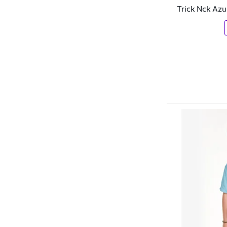
Brandili
Trick Nck Azu
BRAVO BEACH TENNIS
Braziline
Broken Rules
BUTU BIRU MODAS E CONFECÇÕES
BYG Moda Fitness
CALIFORNIA PRIME
Calvin Klein
Champion
Chieregato
Chronic
Cia da Malha