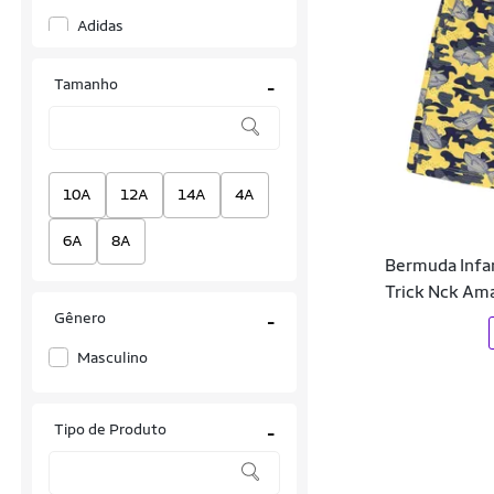
Adidas
Adidas Originals
Tamanho
-
Adonis
Aleatory
Alive
10A
12A
14A
4A
ALKARY
6A
8A
Bermuda Infan
ALL OUT RUN
Trick Nck Am
Gênero
Alma de Praia
-
Masculino
Almix
Alpha CO
Tipo de Produto
-
Alto Giro
ANERS