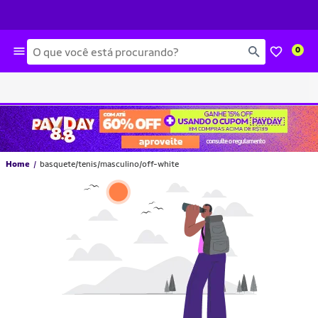
Busca
0
Home
basquete/tenis/masculino/off-white