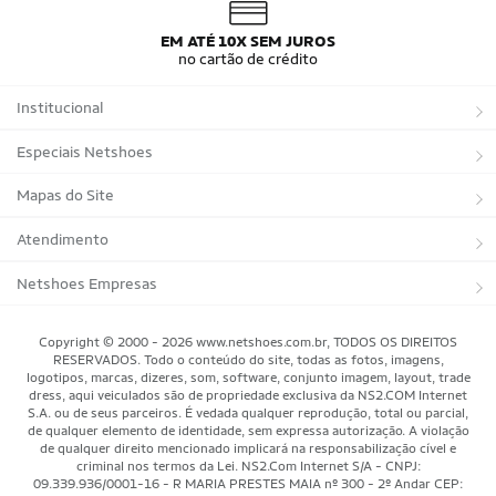
Camisa do Brasil Azul
Camisa do Brasil Feminina
Camisa do Brasil Infantil
Camisas Adidas Seleções Home
EM ATÉ 10X SEM JUROS
Camisas Adidas Seleções Away
Bola Trionda Campo
no cartão de crédito
Bola Trionda Futsal
Bola Trionda Society
Bola Trionda Competition
Bola Trionda League
Institucional
Bola Trionda Training
Bola Trionda Club
Bola Trionda Beach Soccer
Sobre a Netshoes
Especiais Netshoes
Política de Privacidade
Suplementos
Mapas do Site
Programa de Afiliados
Corrida
Marcas
Atendimento
Regulamentos
Bicicletas
Tipos de Produtos
Trocas e devoluções
Netshoes Empresas
Relatórios
Futebol
Departamentos
Entregas
Marketplace Netshoes
Copyright © 2000 - 2026 www.netshoes.com.br, TODOS OS DIREITOS
Programa de Integridade
RESERVADOS. Todo o conteúdo do site, todas as fotos, imagens,
Vôlei
Minha Conta
logotipos, marcas, dizeres, som, software, conjunto imagem, layout, trade
dress, aqui veiculados são de propriedade exclusiva da NS2.COM Internet
Blog
Basquete
Meus Pedidos
S.A. ou de seus parceiros. É vedada qualquer reprodução, total ou parcial,
de qualquer elemento de identidade, sem expressa autorização. A violação
Black Friday Magalu
Motorsport
Pagamentos
de qualquer direito mencionado implicará na responsabilização cível e
criminal nos termos da Lei. NS2.Com Internet S/A - CNPJ:
09.339.936/0001-16 - R MARIA PRESTES MAIA nº 300 - 2º Andar CEP:
Black Friday Netshoes
Saúde Bem-Estar
Cancelamentos