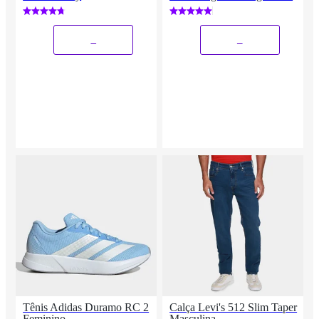
Costura Adulto Respirável
Macia
_
_
Tênis Adidas Duramo RC 2
Calça Levi's 512 Slim Taper
Feminino
Masculina