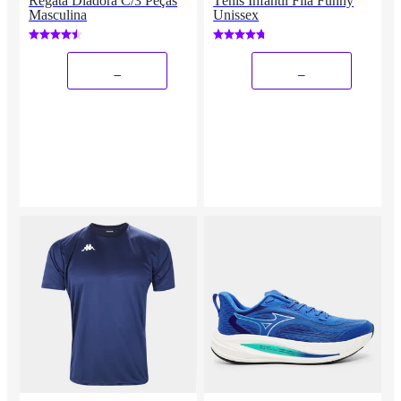
Regata Diadora C/3 Peças
Tênis Infantil Fila Funny
Masculina
Unissex
_
_