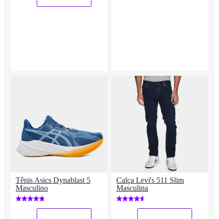
Tênis Asics Dynablast 5
Calça Levi's 511 Slim
Masculino
Masculina
_
_