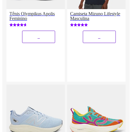
Tênis Olympikus Apolis
Camiseta Mizuno Lifestyle
Feminino
Masculina
_
_