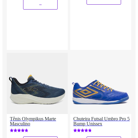
_
Tênis Olympikus Marte
Chuteira Futsal Umbro Pro 5
Masculino
Bump Unissex