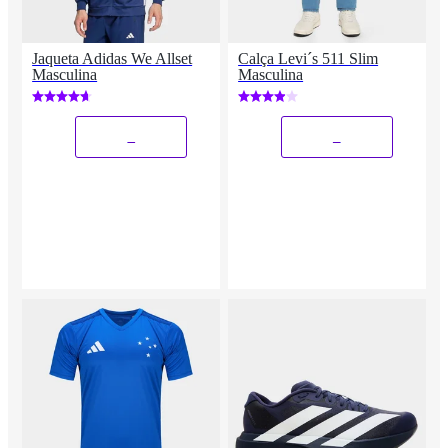
Jaqueta Adidas We Allset
Calça Levi´s 511 Slim
Masculina
Masculina
_
_