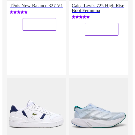
Tênis New Balance 327 V1
Calça Levi's 725 High Rise
Boot Feminina
_
_