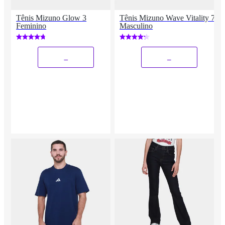
Tênis Mizuno Glow 3
Tênis Mizuno Wave Vitality 7
Feminino
Masculino
_
_