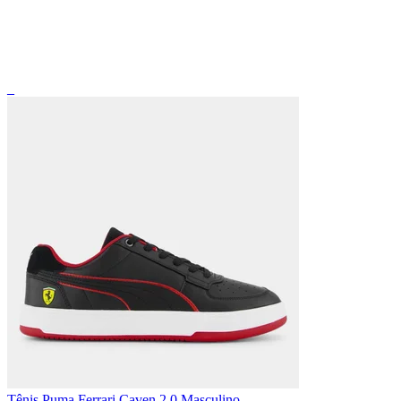
_
Tênis Puma Ferrari Caven 2.0 Masculino