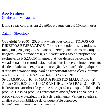
App Netshoes
Conheça as vantagens
Divida suas compras em 2 cartões e pague em até 10x sem juros
Zattini
|
Shoestock
Copyright © 2000 - 2026 www.netshoes.com.br, TODOS OS
DIREITOS RESERVADOS. Todo o conteúdo do site, todas as
fotos, imagens, logotipos, marcas, dizeres, som, software, conjunto
imagem, layout, trade dress, aqui veiculados são de propriedade
exclusiva da NS2.COM Internet S.A. ou de seus parceiros. É
vedada qualquer reprodução, total ou parcial, de qualquer elemento
de identidade, sem expressa autorização. A violação de qualquer
direito mencionado implicará na responsabilização cível e criminal
nos termos da Lei. NS2.Com Internet S/A - CNPJ:
09.339.936/0001-16 - R MARIA PRESTES MAIA nº 300 - 2º
Andar CEP: 02047-901 - CARANDIRU - SAO PAULO - SP - A
inclusão no carrinho não garante o preço e/ou a disponibilidade do
produto. Caso os produtos apresentem divergências de valores, o
preço válido é o exibido na tela de pagamento. Vendas sujeitas a
análise e disponibilidade de estoque. Fale conosco:
https://atendimento.netshoes.com.br