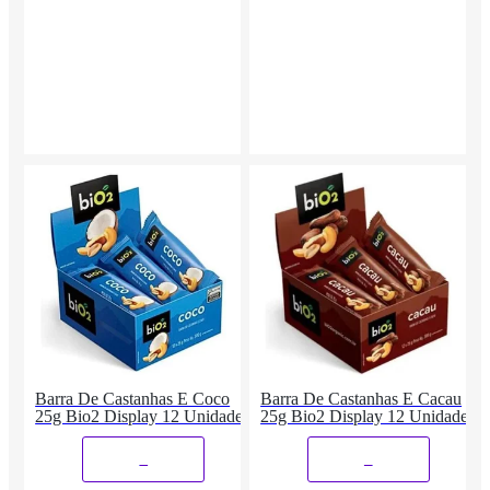
Barra De Castanhas E Coco
Barra De Castanhas E Cacau
25g Bio2 Display 12 Unidades
25g Bio2 Display 12 Unidades
_
_