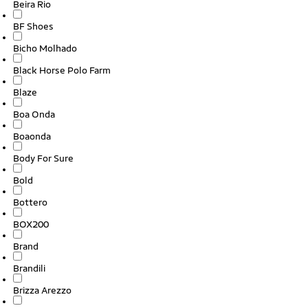
Beira Rio
BF Shoes
Bicho Molhado
Black Horse Polo Farm
Blaze
Boa Onda
Boaonda
Body For Sure
Bold
Bottero
BOX200
Brand
Brandili
Brizza Arezzo