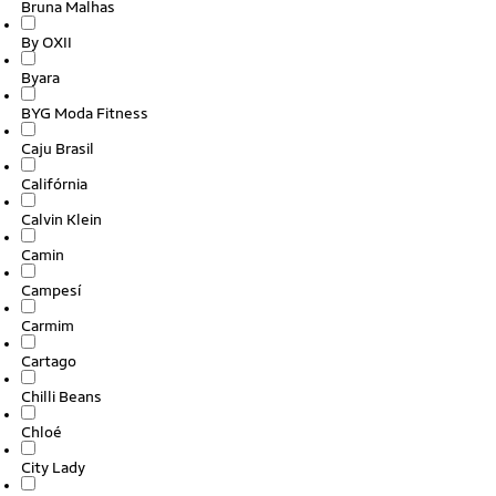
Bruna Malhas
By OXII
Byara
BYG Moda Fitness
Caju Brasil
Califórnia
Calvin Klein
Camin
Campesí
Carmim
Cartago
Chilli Beans
Chloé
City Lady