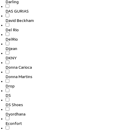
Darling
DAS GURIAS
David Beckham
Del Rio
DelRio
Dijean
DKNY
Donna Carioca
Donna Martins
Drop
DS
DS Shoes
Dyordhana
Econfort