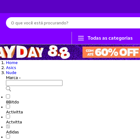
Busca
Todas as categorias
Home
Asics
Nude
Marca
-
8Bitdo
Activitta
Actvitta
Adidas