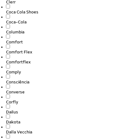
Clerr
Coca Cola Shoes
Coca-Cola
Columbia
Comfort
Comfort Flex
Comfortflex
Comply
Consciência
Converse
Corfly
Dailus
Dakota
Dalla Vecchia