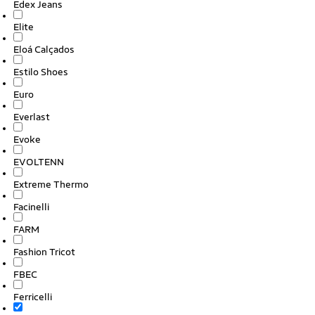
Edex Jeans
Elite
Eloá Calçados
Estilo Shoes
Euro
Everlast
Evoke
EVOLTENN
Extreme Thermo
Facinelli
FARM
Fashion Tricot
FBEC
Ferricelli