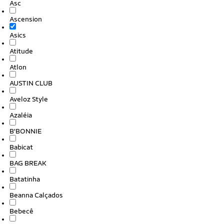
Asc
Ascension
Asics
Atitude
Atlon
AUSTIN CLUB
Aveloz Style
Azaléia
B'BONNIE
Babicat
BAG BREAK
Batatinha
Beanna Calçados
Bebecê