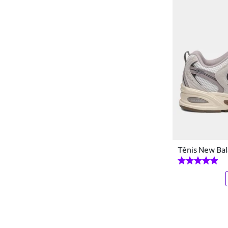
Vestidos
Dorbe
Viseiras
Dray
Yoga e Pilates
Dudalina
Óculos
DZ
Ecko
Efect
Element
Tênis New Ba
Elite
Elleven
Ellus
Enfim