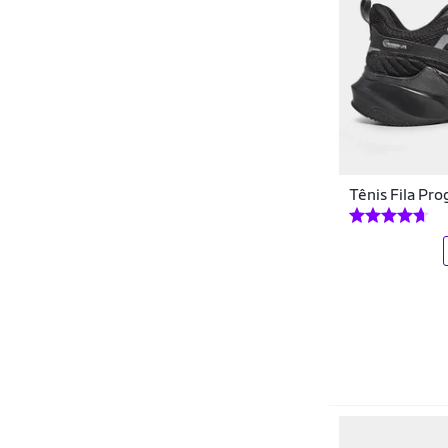
Regatas
Curtlo
Relógios
Cwb
Saias
Dagg
Sandálias
Dallf
Sapatênis
DAZE MODAS
Tênis Fila Pro
Short Saia
DC Shoes
Shorts
Democrata
Sungas
Dexshoes
Tops
DF
Tênis
Di Nuevo
Tênis Performance
Diadora
Uniformes
Docthos