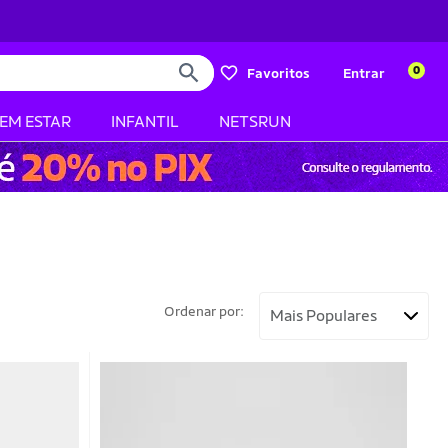
0
Favoritos
Entrar
BEM ESTAR
INFANTIL
NETSRUN
Ordenar por: