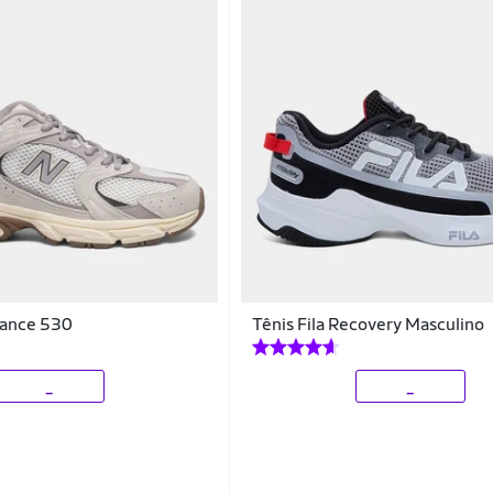
lance 530
Tênis Fila Recovery Masculino
_
_